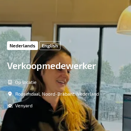
Nederlands
English
Verkoopmedewerker
Op locatie
Roosendaal
,
Noord-Brabant
,
Nederland
Venyard